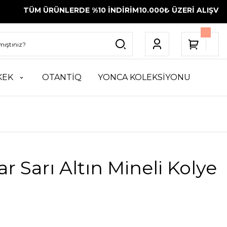
 ÜRÜNLERDE %10 İNDİRİM
10.000₺ ÜZERİ ALIŞVERİŞLERİNİZ
KEK
OTANTİQ
YONCA KOLEKSİYONU
ar Sarı Altın Mineli Kolye