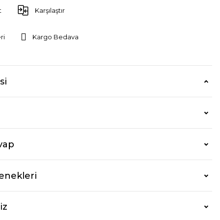
t
Karşılaştır
ri
Kargo Bedava
si
vap
enekleri
iz