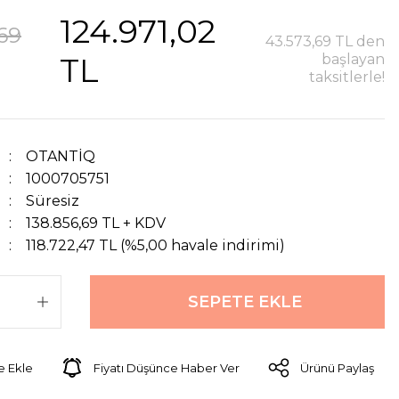
124.971,02
69
43.573,69 TL den
TL
başlayan
taksitlerle!
OTANTİQ
1000705751
Süresiz
138.856,69 TL + KDV
118.722,47 TL (%5,00 havale indirimi)
SEPETE EKLE
Fiyatı Düşünce Haber Ver
Ürünü Paylaş