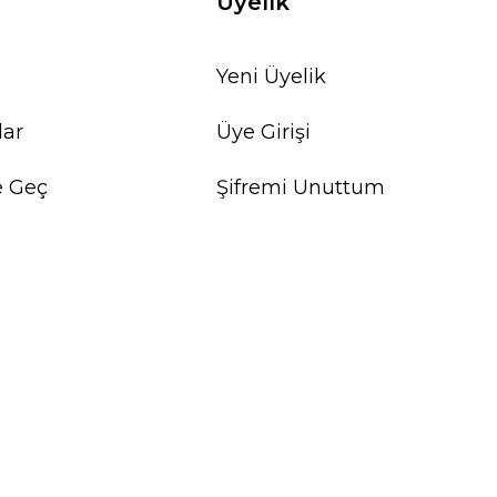
Üyelik
Yeni Üyelik
lar
Üye Girişi
e Geç
Şifremi Unuttum