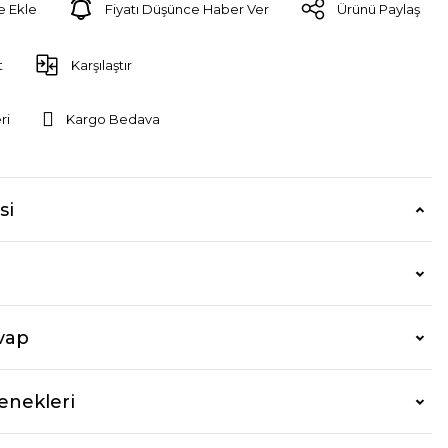
Fiyatı Düşünce Haber Ver
Ürünü Paylaş
t
Karşılaştır
ri
Kargo Bedava
si
vap
enekleri