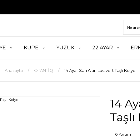
TÜM
YE
KÜPE
YÜZÜK
22 AYAR
ER
Anasayfa
OTANTİQ
14 Ayar Sarı Altın Lacivert Taşlı Kolye
14 Ay
Taşlı
0 Yorum