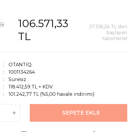
106.571,33
59
37.158,26 TL den
TL
başlayan
taksitlerle!
OTANTİQ
1001134264
Süresiz
118.412,59 TL + KDV
101.242,77 TL (%5,00 havale indirimi)
SEPETE EKLE