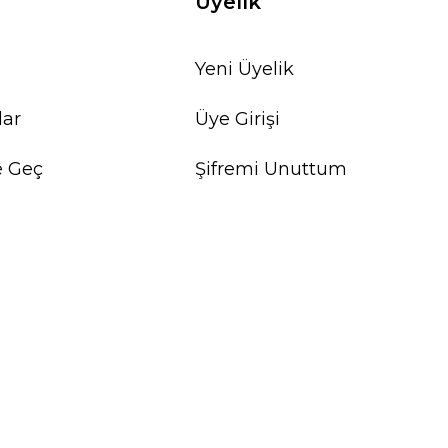
Üyelik
Yeni Üyelik
lar
Üye Girişi
e Geç
Şifremi Unuttum