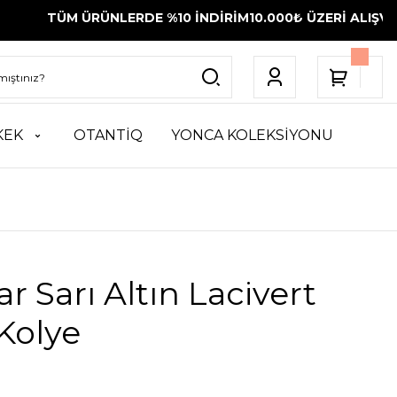
 ÜRÜNLERDE %10 İNDİRİM
10.000₺ ÜZERİ ALIŞVERİŞLERİNİ
KEK
OTANTİQ
YONCA KOLEKSİYONU
ar Sarı Altın Lacivert
 Kolye