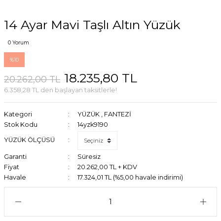
14 Ayar Mavi Taşlı Altın Yüzük
0 Yorum
%10
18.235,80 TL
20.262,00 TL
6.358,28 TL den başlayan taksitlerle!
Kategori
YÜZÜK
,
FANTEZİ
Stok Kodu
14yzk9190
YÜZÜK ÖLÇÜSÜ
Garanti
Süresiz
Fiyat
20.262,00 TL + KDV
Havale
17.324,01 TL (%5,00 havale indirimi)