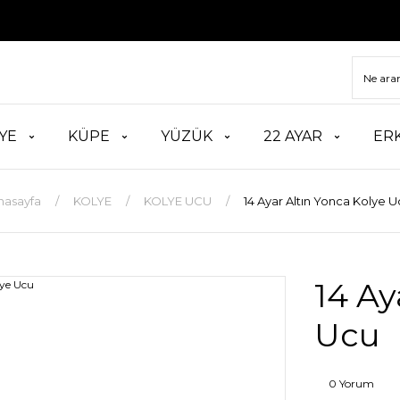
TÜM
YE
KÜPE
YÜZÜK
22 AYAR
ER
nasayfa
KOLYE
KOLYE UCU
14 Ayar Altın Yonca Kolye U
14 Ay
Ucu
0 Yorum