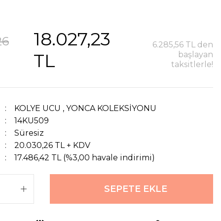
18.027,23
26
6.285,56 TL den
TL
başlayan
taksitlerle!
KOLYE UCU
,
YONCA KOLEKSİYONU
14KU509
Süresiz
20.030,26 TL + KDV
17.486,42 TL (%3,00 havale indirimi)
SEPETE EKLE