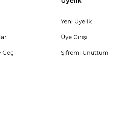
Üyelik
Yeni Üyelik
lar
Üye Girişi
e Geç
Şifremi Unuttum