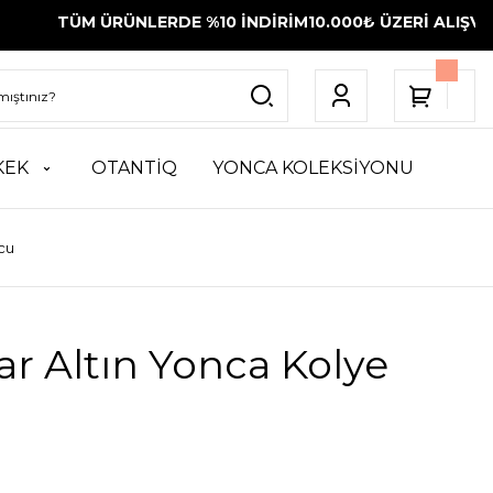
 ÜRÜNLERDE %10 İNDİRİM
10.000₺ ÜZERİ ALIŞVERİŞLERİNİ
KEK
OTANTİQ
YONCA KOLEKSİYONU
cu
ar Altın Yonca Kolye