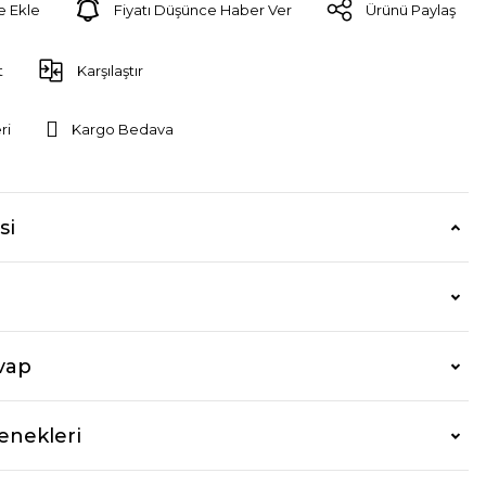
Fiyatı Düşünce Haber Ver
Ürünü Paylaş
t
Karşılaştır
ri
Kargo Bedava
si
vap
enekleri