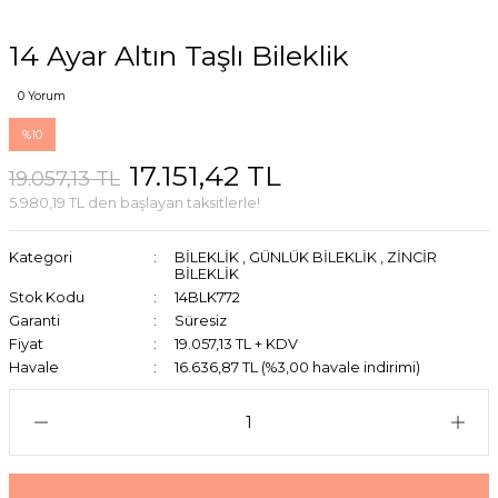
14 Ayar Altın Taşlı Bileklik
0 Yorum
%10
17.151,42 TL
19.057,13 TL
5.980,19 TL den başlayan taksitlerle!
Kategori
BİLEKLİK
,
GÜNLÜK BİLEKLİK
,
ZİNCİR
BİLEKLİK
Stok Kodu
14BLK772
Garanti
Süresiz
Fiyat
19.057,13 TL + KDV
Havale
16.636,87 TL (%3,00 havale indirimi)