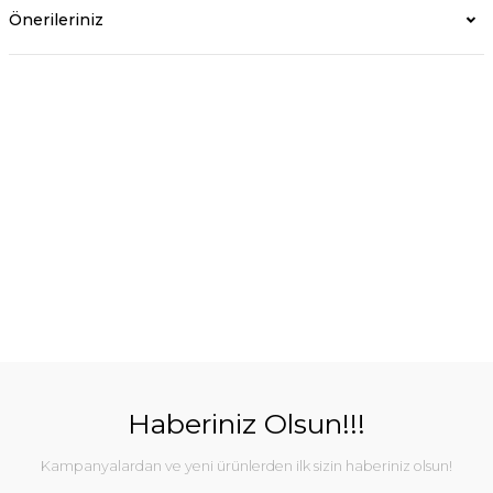
Önerileriniz
Haberiniz Olsun!!!
Kampanyalardan ve yeni ürünlerden ilk sizin haberiniz olsun!