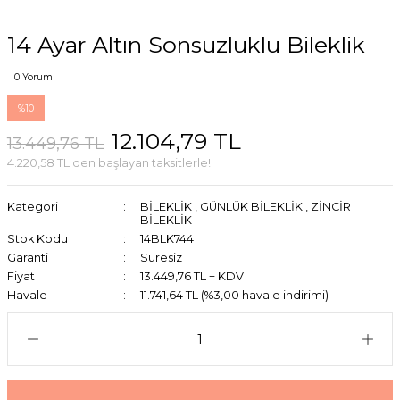
14 Ayar Altın Sonsuzluklu Bileklik
0 Yorum
%10
12.104,79 TL
13.449,76 TL
4.220,58 TL den başlayan taksitlerle!
Kategori
BİLEKLİK
,
GÜNLÜK BİLEKLİK
,
ZİNCİR
BİLEKLİK
Stok Kodu
14BLK744
Garanti
Süresiz
Fiyat
13.449,76 TL + KDV
Havale
11.741,64 TL (%3,00 havale indirimi)