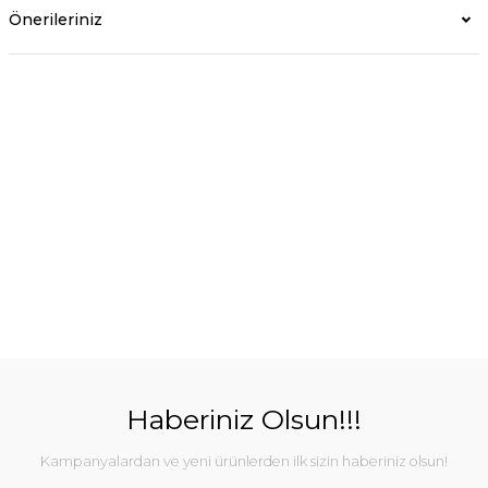
Önerileriniz
Haberiniz Olsun!!!
Kampanyalardan ve yeni ürünlerden ilk sizin haberiniz olsun!