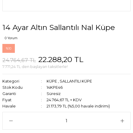
14 Ayar Altın Sallantılı Nal Küpe
0 Yorum
%10
22.288,20 TL
24.764,67 TL
7.771,24 TL den başlayan taksitlerle!
Kategori
KÜPE
,
SALLANTILI KÜPE
Stok Kodu
14KPE46
Garanti
Süresiz
Fiyat
24.764,67 TL + KDV
Havale
21.173,79 TL (%5,00 havale indirimi)