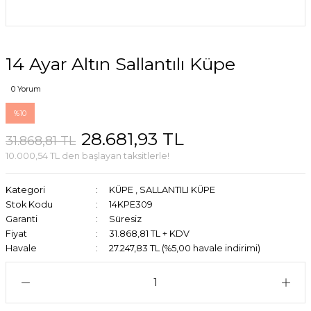
14 Ayar Altın Sallantılı Küpe
0 Yorum
%10
28.681,93 TL
31.868,81 TL
10.000,54 TL den başlayan taksitlerle!
Kategori
KÜPE
,
SALLANTILI KÜPE
Stok Kodu
14KPE309
Garanti
Süresiz
Fiyat
31.868,81 TL + KDV
Havale
27.247,83 TL (%5,00 havale indirimi)