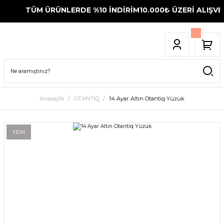
TÜM ÜRÜNLERDE %10 İNDİRİM
10.000₺ ÜZERİ ALIŞVER
Anasayfa
OTANTİQ
14 Ayar Altın Otantiq Yüzük
YENİ