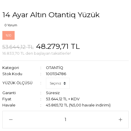
14 Ayar Altın Otantiq Yüzük
0 Yorum
%10
48.279,71 TL
53.644,12 TL
16.833,70 TL den başlayan taksitlerle!
Kategori
OTANTİQ
Stok Kodu
1001134786
YÜZÜK ÖLÇÜSÜ
Garanti
Süresiz
Fiyat
53.644,12 TL + KDV
Havale
45.865,72 TL (%5,00 havale indirimi)