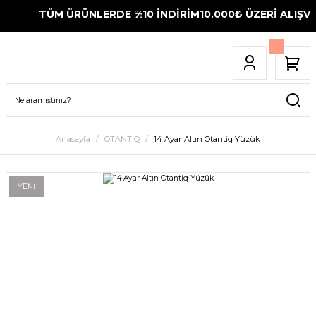
TÜM ÜRÜNLERDE %10 İNDİRİM
10.000₺ ÜZERİ ALIŞVE
Anasayfa
OTANTİQ
14 Ayar Altın Otantiq Yüzük
YENİ