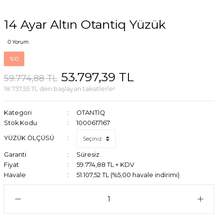
14 Ayar Altın Otantiq Yüzük
0 Yorum
%10
53.797,39 TL
59.774,88 TL
18.757,55 TL den başlayan taksitlerle!
Kategori
OTANTİQ
Stok Kodu
1000617167
YÜZÜK ÖLÇÜSÜ
Garanti
Süresiz
Fiyat
59.774,88 TL + KDV
Havale
51.107,52 TL (%5,00 havale indirimi)