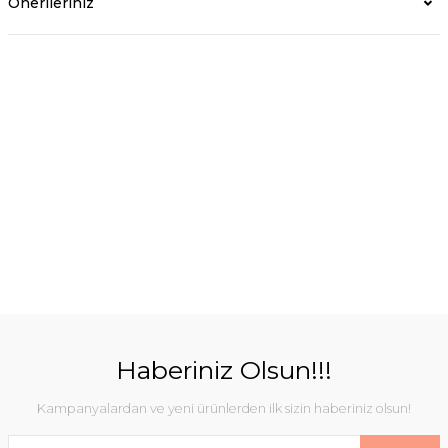
Önerileriniz
Haberiniz Olsun!!!
Kampanyalardan ve yeni ürünlerden ilk sizin haberiniz olsun!