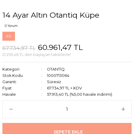
14 Ayar Altın Otantiq Küpe
0 Yorum
%10
60.961,47 TL
67.734,97 TL
21.255,46 TL den başlayan taksitlerle!
Kategori
OTANTİQ
Stok Kodu
1000713064
Garanti
Süresiz
Fiyat
67.734,97 TL + KDV
Havale
57.913,40 TL (%5,00 havale indirimi)
SEPETE EKLE