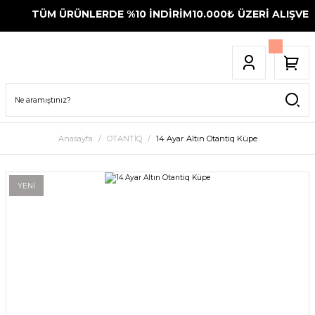
TÜM ÜRÜNLERDE %10 İNDİRİM
10.000₺ ÜZERİ ALIŞVERİ
Anasayfa
OTANTİQ
14 Ayar Altın Otantiq Küpe
YENİ