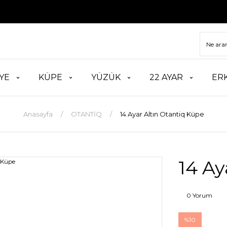
TÜM
YE
KÜPE
YÜZÜK
22 AYAR
ER
Anasayfa
OTANTİQ
14 Ayar Altın Otantiq Küpe
14 Ay
0 Yorum
%10