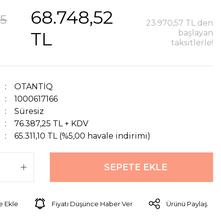
68.748,52
25
23.970,57 TL den
TL
başlayan
taksitlerle!
OTANTİQ
1000617166
Süresiz
76.387,25 TL + KDV
65.311,10 TL (%5,00 havale indirimi)
SEPETE EKLE
Fiyatı Düşünce Haber Ver
Ürünü Paylaş