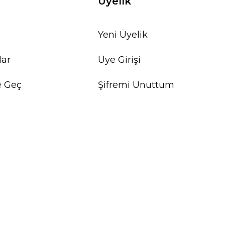
Üyelik
Yeni Üyelik
lar
Üye Girişi
e Geç
Şifremi Unuttum