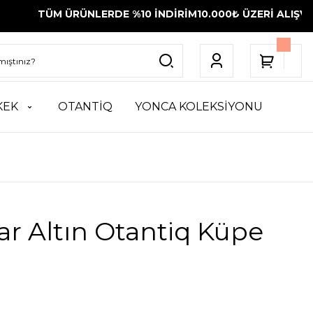
 ÜRÜNLERDE %10 İNDİRİM
10.000₺ ÜZERİ ALIŞVERİŞLERİNİ
KEK
OTANTİQ
YONCA KOLEKSİYONU
ar Altın Otantiq Küpe