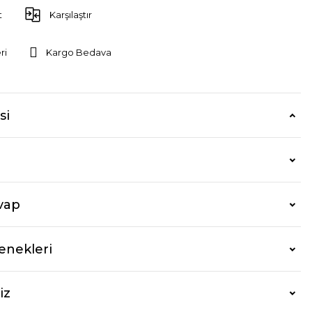
t
Karşılaştır
ri
Kargo Bedava
si
vap
enekleri
iz