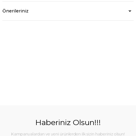
Önerileriniz
Haberiniz Olsun!!!
Kampanyalardan ve yeni ürünlerden ilk sizin haberiniz olsun!