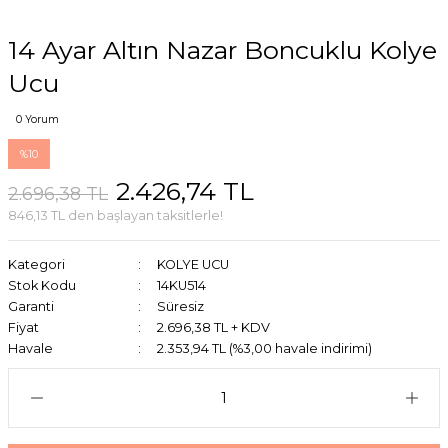
14 Ayar Altın Nazar Boncuklu Kolye
Ucu
0 Yorum
%10
2.426,74 TL
2.696,38 TL
846,13 TL den başlayan taksitlerle!
Kategori
KOLYE UCU
Stok Kodu
14KU514
Garanti
Süresiz
Fiyat
2.696,38 TL + KDV
Havale
2.353,94 TL (%3,00 havale indirimi)