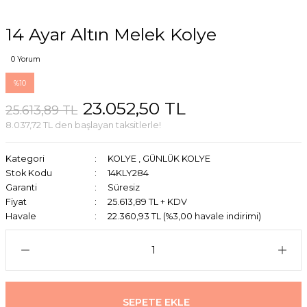
14 Ayar Altın Melek Kolye
0 Yorum
%10
23.052,50 TL
25.613,89 TL
8.037,72 TL den başlayan taksitlerle!
Kategori
KOLYE
,
GÜNLÜK KOLYE
Stok Kodu
14KLY284
Garanti
Süresiz
Fiyat
25.613,89 TL + KDV
Havale
22.360,93 TL (%3,00 havale indirimi)
SEPETE EKLE