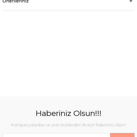
Önerileriniz
Haberiniz Olsun!!!
Kampanyalardan ve yeni ürünlerden ilk sizin haberiniz olsun!