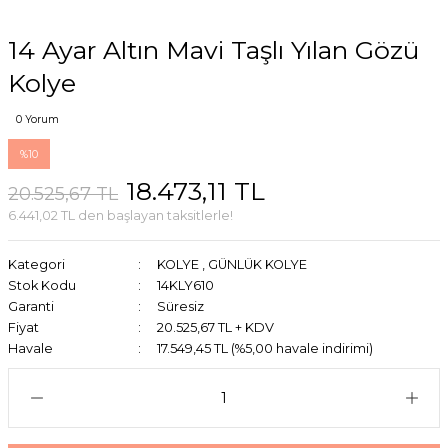
14 Ayar Altın Mavi Taşlı Yılan Gözü
Kolye
0 Yorum
%10
18.473,11 TL
20.525,67 TL
6.441,02 TL den başlayan taksitlerle!
Kategori
KOLYE
,
GÜNLÜK KOLYE
Stok Kodu
14KLY610
Garanti
Süresiz
Fiyat
20.525,67 TL + KDV
Havale
17.549,45 TL (%5,00 havale indirimi)