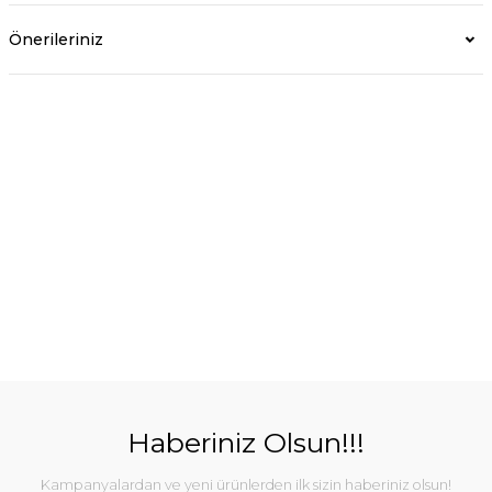
Önerileriniz
Haberiniz Olsun!!!
Kampanyalardan ve yeni ürünlerden ilk sizin haberiniz olsun!