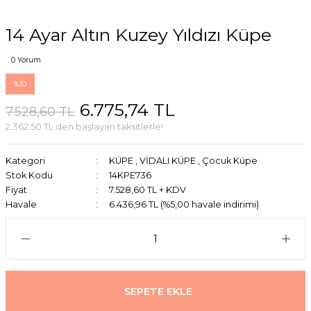
14 Ayar Altın Kuzey Yıldızı Küpe
0 Yorum
%10
6.775,74 TL
7.528,60 TL
2.362,50 TL den başlayan taksitlerle!
Kategori
KÜPE
,
VİDALI KÜPE
,
Çocuk Küpe
Stok Kodu
14KPE736
Fiyat
7.528,60 TL + KDV
Havale
6.436,96 TL (%5,00 havale indirimi)
SEPETE EKLE