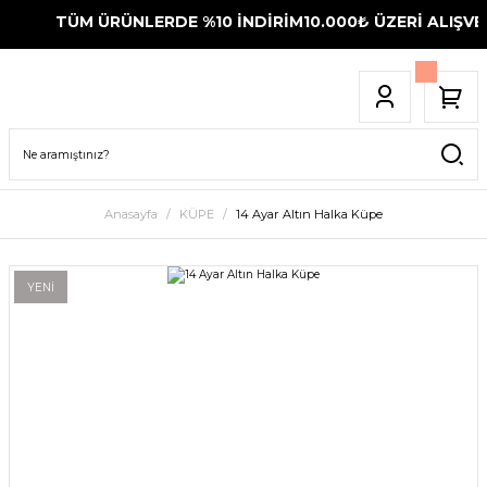
TÜM ÜRÜNLERDE %10 İNDİRİM
10.000₺ ÜZERİ ALIŞVER
Anasayfa
KÜPE
14 Ayar Altın Halka Küpe
YENİ