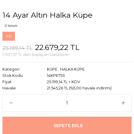
14 Ayar Altın Halka Küpe
0 Yorum
%10
22.679,22 TL
25.199,14 TL
7.907,57 TL den başlayan taksitlerle!
Kategori
KÜPE
,
HALKA KÜPE
Stok Kodu
14KPE753
Fiyat
25.199,14 TL + KDV
Havale
21.545,26 TL (%5,00 havale indirimi)
SEPETE EKLE