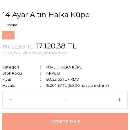
14 Ayar Altın Halka Küpe
0 Yorum
%10
17.120,38 TL
19.022,65 TL
5.969,37 TL den başlayan taksitlerle!
Kategori
KÜPE
,
HALKA KÜPE
Stok Kodu
14KPE13
Fiyat
19.022,65 TL + KDV
Havale
16.264,37 TL (%5,00 havale indirimi)
SEPETE EKLE