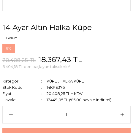
14 Ayar Altın Halka Küpe
0 Yorum
%10
18.367,43 TL
20.408,25 TL
6.404,18 TL den başlayan taksitlerle!
Kategori
KÜPE
,
HALKA KÜPE
Stok Kodu
14KPE376
Fiyat
20.408,25 TL + KDV
Havale
17.449,05 TL (%5,00 havale indirimi)