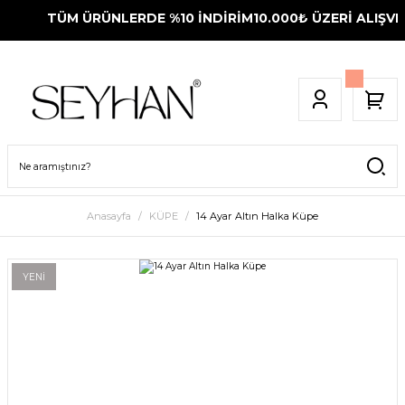
TÜM ÜRÜNLERDE %10 İNDİRİM
10.000₺ ÜZERİ ALIŞVER
Anasayfa
KÜPE
14 Ayar Altın Halka Küpe
YENİ