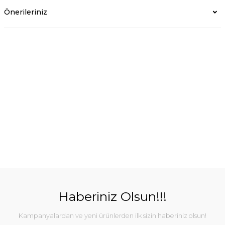
Önerileriniz
Haberiniz Olsun!!!
Kampanyalardan ve yeni ürünlerden ilk sizin haberiniz olsun!