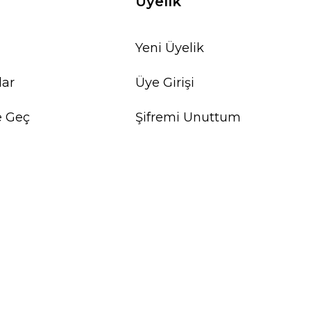
Üyelik
Yeni Üyelik
lar
Üye Girişi
e Geç
Şifremi Unuttum