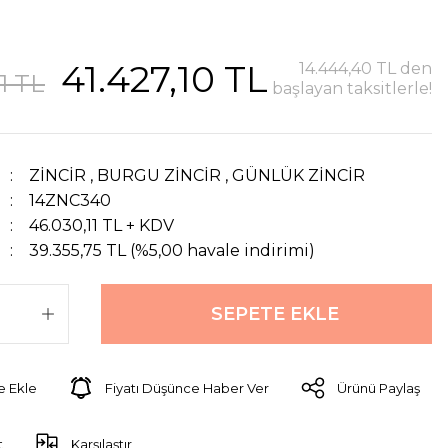
41.427,10 TL
14.444,40 TL den
1 TL
başlayan taksitlerle!
ZİNCİR
,
BURGU ZİNCİR
,
GÜNLÜK ZİNCİR
14ZNC340
46.030,11 TL + KDV
39.355,75 TL (%5,00 havale indirimi)
SEPETE EKLE
Fiyatı Düşünce Haber Ver
Ürünü Paylaş
t
Karşılaştır