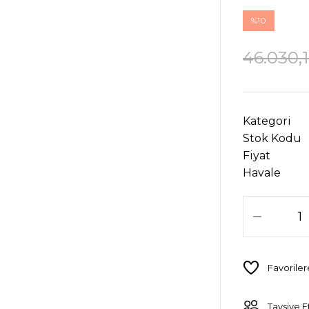
%10
46.030,1
Kategori
Stok Kodu
Fiyat
Havale
Tavsiye E