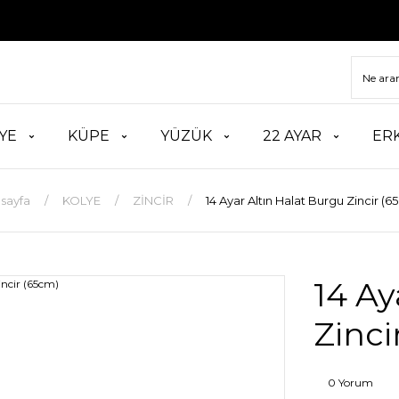
TÜM
YE
KÜPE
YÜZÜK
22 AYAR
ER
sayfa
KOLYE
ZİNCİR
14 Ayar Altın Halat Burgu Zincir (6
14 Ay
Zinci
0 Yorum