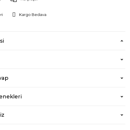
ri
Kargo Bedava
si
vap
enekleri
iz