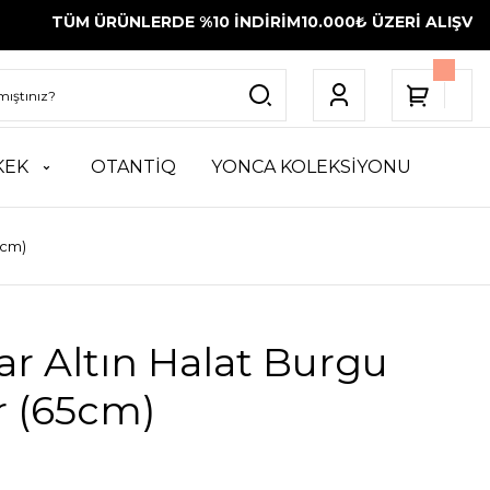
 ÜRÜNLERDE %10 İNDİRİM
10.000₺ ÜZERİ ALIŞVERİŞLERİNİ
KEK
OTANTİQ
YONCA KOLEKSİYONU
5cm)
ar Altın Halat Burgu
r (65cm)