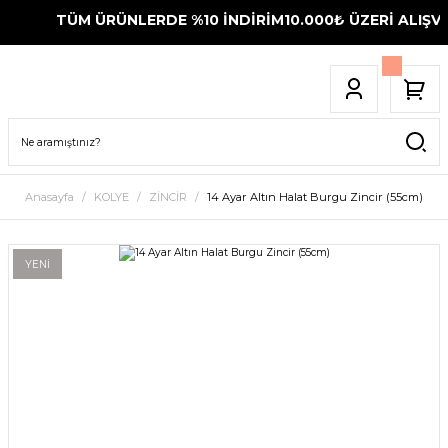
TÜM ÜRÜNLERDE %10 İNDİRİM
10.000₺ ÜZERİ ALIŞVE
Anasayfa
KOLYE
ZİNCİR
14 Ayar Altın Halat Burgu Zincir (55cm)
YENİ