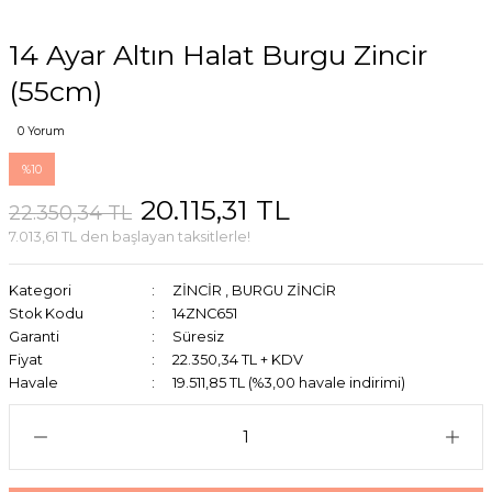
14 Ayar Altın Halat Burgu Zincir
(55cm)
0 Yorum
%10
20.115,31 TL
22.350,34 TL
7.013,61 TL den başlayan taksitlerle!
Kategori
ZİNCİR
,
BURGU ZİNCİR
Stok Kodu
14ZNC651
Garanti
Süresiz
Fiyat
22.350,34 TL + KDV
Havale
19.511,85 TL (%3,00 havale indirimi)