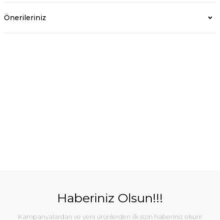
Önerileriniz
Haberiniz Olsun!!!
Kampanyalardan ve yeni ürünlerden ilk sizin haberiniz olsun!