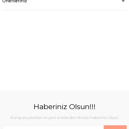
Önerileriniz
Haberiniz Olsun!!!
Kampanyalardan ve yeni ürünlerden ilk sizin haberiniz olsun!