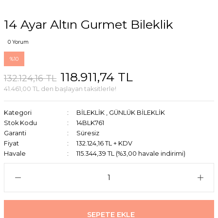
14 Ayar Altın Gurmet Bileklik
0 Yorum
%10
118.911,74 TL
132.124,16 TL
41.461,00 TL den başlayan taksitlerle!
Kategori
BİLEKLİK
,
GÜNLÜK BİLEKLİK
Stok Kodu
14BLK761
Garanti
Süresiz
Fiyat
132.124,16 TL + KDV
Havale
115.344,39 TL (%3,00 havale indirimi)
SEPETE EKLE