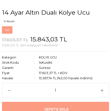
14 Ayar Altın Dualı Kolye Ucu
0 Yorum
%10
15.843,03 TL
17.603,37 TL
5.524,00 TL den başlayan taksitlerle!
Kategori
KOLYE UCU
Stok Kodu
14Ku484
Garanti
Süresiz
Fiyat
17.603,37 TL + KDV
Havale
15.367,74 TL (%3,00 havale indirimi)
SEPETE EKLE