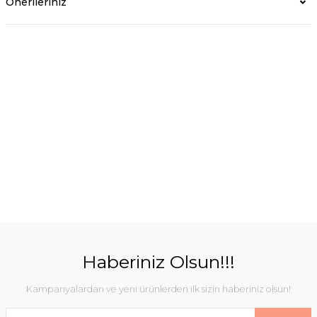
Önerileriniz
Haberiniz Olsun!!!
Kampanyalardan ve yeni ürünlerden ilk sizin haberiniz olsun!