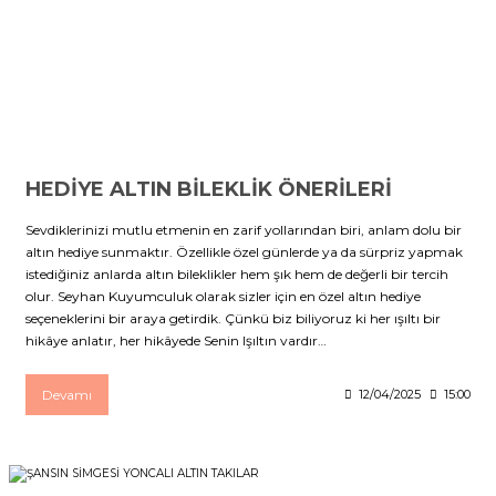
HEDİYE ALTIN BİLEKLİK ÖNERİLERİ
Sevdiklerinizi mutlu etmenin en zarif yollarından biri, anlam dolu bir
altın hediye sunmaktır. Özellikle özel günlerde ya da sürpriz yapmak
istediğiniz anlarda altın bileklikler hem şık hem de değerli bir tercih
olur. Seyhan Kuyumculuk olarak sizler için en özel altın hediye
seçeneklerini bir araya getirdik. Çünkü biz biliyoruz ki her ışıltı bir
hikâye anlatır, her hikâyede Senin Işıltın vardır…
Devamı
12/04/2025
15:00