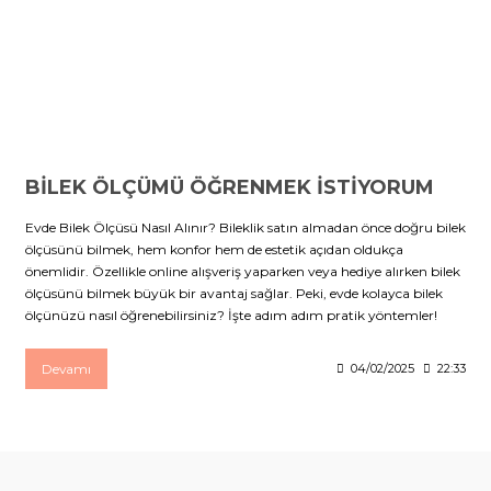
BİLEK ÖLÇÜMÜ ÖĞRENMEK İSTİYORUM
Evde Bilek Ölçüsü Nasıl Alınır? Bileklik satın almadan önce doğru bilek
ölçüsünü bilmek, hem konfor hem de estetik açıdan oldukça
önemlidir. Özellikle online alışveriş yaparken veya hediye alırken bilek
ölçüsünü bilmek büyük bir avantaj sağlar. Peki, evde kolayca bilek
ölçünüzü nasıl öğrenebilirsiniz? İşte adım adım pratik yöntemler!
Devamı
04/02/2025
22:33