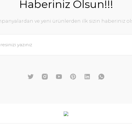
Haberiniz Olsun!!!
panyalardan ve yeni ürünlerden ilk sizin haberiniz ol