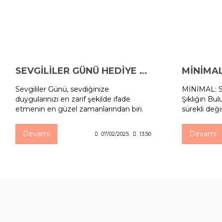
SEVGİLİLER GÜNÜ HEDİYE ÖNERİLERİ
MİNİMAL
Sevgililer Günü, sevdiğinize
MİNİMAL: S
duygularınızı en zarif şekilde ifade
Şıklığın Bu
etmenin en güzel zamanlarından biri.
sürekli deği
Altın takılar, hem şıklığı hem de kalıcılığı
zaman ön pl
ile bu özel günde unutulmaz bir hediye
Son yıllarda
Devamı
Devamı
07/02/2025
13:50
seçeneği sunuyor. Seyhan
minimal alt
Kuyumculuk olarak, bu anlamlı günü
kombinleri
daha da özel kılacak altın takıları sizler
günlerde za
için derledik.
isteyenler i
sunuyor. S
müşteriler
zamansız p
hedefliyoru